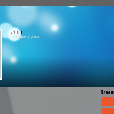
wunu
Офлайн 3 роки
Панел