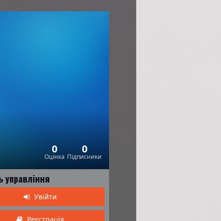
0
0
Оцінка
Підписники
ь управління
Увійти
Реєстрація