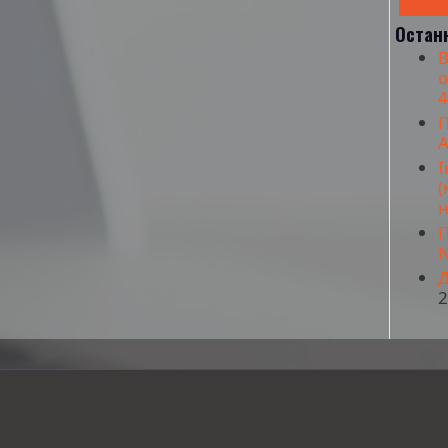
Остан
В
о
4
П
A
І
(
н
П
N
Д
2