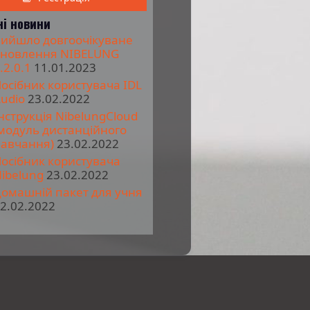
ні новини
ийшло довгоочікуване
новлення NIBELUNG
.2.0.1
11.01.2023
осібник користувача IDL
udio
23.02.2022
нструкція NibelungCloud
модуль дистанційного
авчання)
23.02.2022
осібник користувача
ibelung
23.02.2022
омашній пакет для учня
2.02.2022