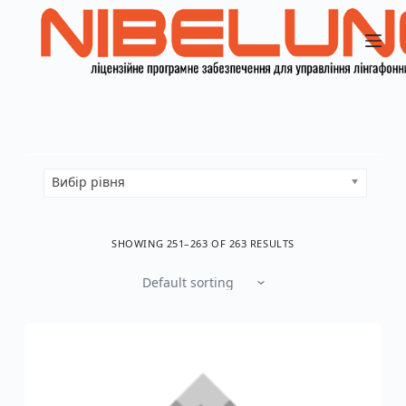
П
е
р
е
й
т
и
д
о
в
Вибір рівня
м
і
с
SHOWING 251–263 OF 263 RESULTS
т
у