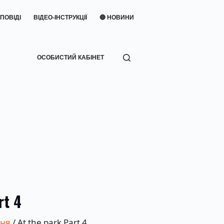
ПОВІДІ
ВІДЕО-ІНСТРУКЦІЇ
🔴 НОВИНИ
ОСОБИСТИЙ КАБІНЕТ
rt 4
ння
/ At the park Part 4