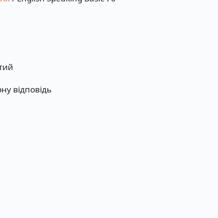
тий
рну відповідь